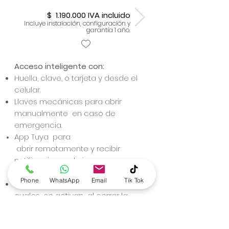
$
1.190.000
IVA incluido
Incluye instalación, configuración y
garantía 1 año.
​Acceso inteligente con:
Huella, clave, o tarjeta y desde el
celular.
Llaves mecánicas para abrir
manualmente en caso de
emergencia.
App Tuya para
abrir
remotamente
y recibir
notificaciones
de ingreso.
Nivel de
Seguridad:
Phone
WhatsApp
Email
Tik Tok
3 Pasadores de seguridad, los
cuales se activan al cerrar la
puerta.
1 pasador de privacidad.