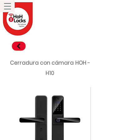
Cerradura con cámara
H
OH -
H10